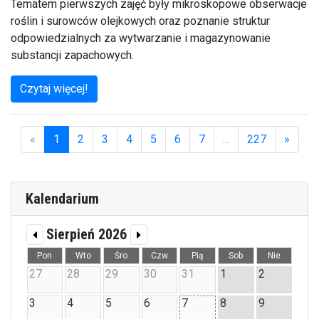
Tematem pierwszych zajęć były mikroskopowe obserwacje
roślin i surowców olejkowych oraz poznanie struktur
odpowiedzialnych za wytwarzanie i magazynowanie
substancji zapachowych.
Czytaj więcej!
«
1
2
3
4
5
6
7
...
227
»
(aktualna)
Kalendarium
Sierpień 2026
Pon
Wto
Śro
Czw
Pią
Sob
Nie
27
28
29
30
31
1
2
3
4
5
6
7
8
9