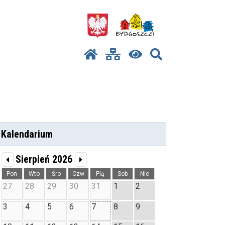
Kalendarium
Sierpień 2026
Pon
Wto
Śro
Czw
Pią
Sob
Nie
27
28
29
30
31
1
2
3
4
5
6
7
8
9