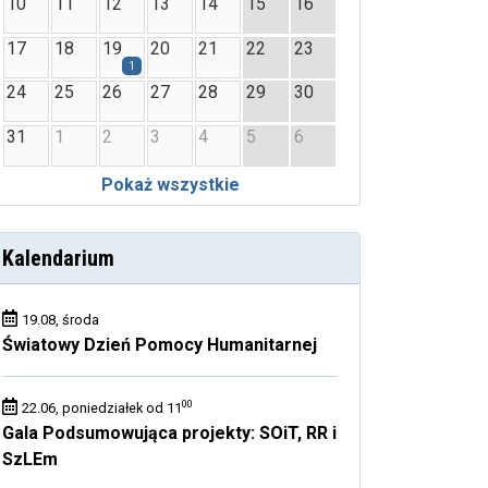
10
11
12
13
14
15
16
17
18
19
20
21
22
23
1
24
25
26
27
28
29
30
31
1
2
3
4
5
6
Pokaż wszystkie
Kalendarium
19.08, środa
Światowy Dzień Pomocy Humanitarnej
00
22.06, poniedziałek od 11
Gala Podsumowująca projekty: SOiT, RR i
SzLEm