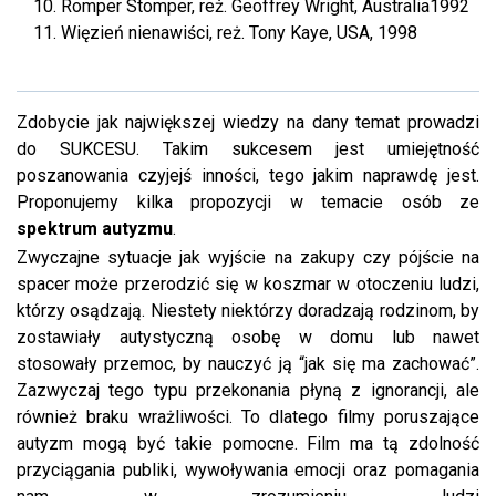
Romper Stomper, reż. Geoffrey Wright, Australia1992
Więzień nienawiści, reż. Tony Kaye, USA, 1998
Zdobycie jak największej wiedzy na dany temat prowadzi
do SUKCESU. Takim sukcesem jest umiejętność
poszanowania czyjejś inności, tego jakim naprawdę jest.
Proponujemy kilka propozycji w temacie osób ze
spektrum autyzmu
.
Zwyczajne sytuacje jak wyjście na zakupy czy pójście na
spacer może przerodzić się w koszmar w otoczeniu ludzi,
którzy osądzają. Niestety niektórzy doradzają rodzinom, by
zostawiały autystyczną osobę w domu lub nawet
stosowały przemoc, by nauczyć ją “jak się ma zachować”.
Zazwyczaj tego typu przekonania płyną z ignorancji, ale
również braku wrażliwości. To dlatego filmy poruszające
autyzm mogą być takie pomocne. Film ma tą zdolność
przyciągania publiki, wywoływania emocji oraz pomagania