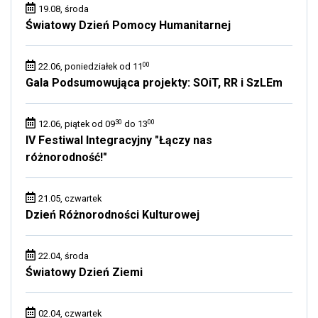
19.08, środa
Światowy Dzień Pomocy Humanitarnej
00
22.06, poniedziałek od 11
Gala Podsumowująca projekty: SOiT, RR i SzLEm
30
00
12.06, piątek od 09
do 13
IV Festiwal Integracyjny "Łączy nas
różnorodność!"
21.05, czwartek
Dzień Różnorodności Kulturowej
22.04, środa
Światowy Dzień Ziemi
02.04, czwartek