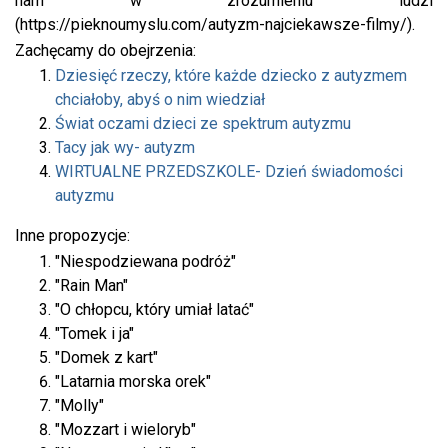
nam w zrozumieniu ludzi
(https://pieknoumyslu.com/autyzm-najciekawsze-filmy/).
Zachęcamy do obejrzenia:
Dziesięć rzeczy, które każde dziecko z autyzmem
chciałoby, abyś o nim wiedział
Świat oczami dzieci ze spektrum autyzmu
Tacy jak wy- autyzm
WIRTUALNE PRZEDSZKOLE- Dzień świadomości
autyzmu
Inne propozycje:
"Niespodziewana podróż"
"Rain Man"
"O chłopcu, który umiał latać"
"Tomek i ja"
"Domek z kart"
"Latarnia morska orek"
"Molly"
"Mozzart i wieloryb"