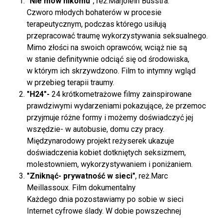
"Nie mów nikomu"
, reż.
Marjolein Busstra
.
Czworo młodych bohaterów w procesie
terapeutycznym, podczas którego usiłują
przepracować traumę wykorzystywania seksualnego.
Mimo złości na swoich oprawców, wciąż nie są
w stanie definitywnie odciąć się od środowiska,
w którym ich skrzywdzono. Film to intymny wgląd
w przebieg terapii traumy.
"H24"-
24 krótkometrażowe filmy zainspirowane
prawdziwymi wydarzeniami pokazujące, że przemoc
przyjmuje różne formy i możemy doświadczyć jej
wszędzie- w autobusie, domu czy pracy.
Międzynarodowy projekt reżyserek ukazuje
doświadczenia kobiet dotkniętych seksizmem,
molestowniem, wykorzystywaniem i poniżaniem.
"Zniknąć- prywatność w sieci"
, reż.Marc
Meillassoux. Film dokumentalny
Każdego dnia pozostawiamy po sobie w sieci
Internet cyfrowe ślady. W dobie powszechnej