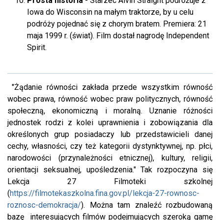
Prosta historia
- Starzec Alvin Straight podróżuje z
Iowa do Wisconsin na małym traktorze, by u celu
podróży pojednać się z chorym bratem. Premiera: 21
maja 1999 r. (świat). Film dostał nagrodę Independent
Spirit.
"Żądanie równości zakłada przede wszystkim równość
wobec prawa, równość wobec praw politycznych, równość
społeczną, ekonomiczną i moralną. Uznanie różności
jednostek rodzi z kolei uprawnienia i zobowiązania dla
określonych grup posiadaczy lub przedstawicieli danej
cechy, własności, czy też kategorii dystynktywnej, np. płci,
narodowości (przynależności etnicznej), kultury, religii,
orientacji seksualnej, upośledzenia." Tak rozpoczyna się
Lekcja 27 Filmoteki szkolnej
(
https://filmotekaszkolna.fina.gov.pl/lekcja-27-rownosc-
roznosc-demokracja/
). Można tam znaleźć rozbudowaną
bazę interesujących filmów podejmujących szeroką gamę