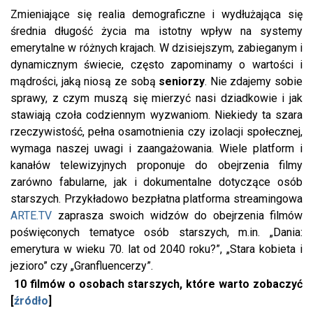
Zmieniające się realia demograficzne i wydłużająca się
średnia długość życia ma istotny wpływ na systemy
emerytalne w różnych krajach. W dzisiejszym, zabieganym i
dynamicznym świecie, często zapominamy o wartości i
mądrości, jaką niosą ze sobą
seniorzy
. Nie zdajemy sobie
sprawy, z czym muszą się mierzyć nasi dziadkowie i jak
stawiają czoła codziennym wyzwaniom. Niekiedy ta szara
rzeczywistość, pełna osamotnienia czy izolacji społecznej,
wymaga naszej uwagi i zaangażowania. Wiele platform i
kanałów telewizyjnych proponuje do obejrzenia filmy
zarówno fabularne, jak i dokumentalne dotyczące osób
starszych. Przykładowo bezpłatna platforma streamingowa
ARTE.TV
zaprasza swoich widzów do obejrzenia filmów
poświęconych tematyce osób starszych, m.in. „Dania:
emerytura w wieku 70. lat od 2040 roku?”, „Stara kobieta i
jezioro” czy „Granfluencerzy”.
10 filmów o osobach starszych, które warto zobaczyć
[
źródło
]