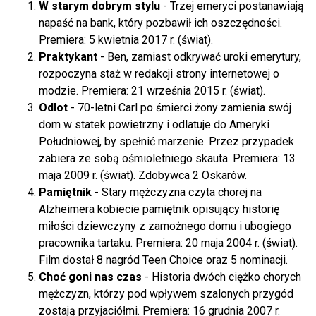
W starym dobrym stylu
- Trzej emeryci postanawiają
napaść na bank, który pozbawił ich oszczędności.
Premiera: 5 kwietnia 2017 r. (świat).
Praktykant
- Ben, zamiast odkrywać uroki emerytury,
rozpoczyna staż w redakcji strony internetowej o
modzie. Premiera: 21 września 2015 r. (świat).
Odlot
- 70-letni Carl po śmierci żony zamienia swój
dom w statek powietrzny i odlatuje do Ameryki
Południowej, by spełnić marzenie. Przez przypadek
zabiera ze sobą ośmioletniego skauta. Premiera: 13
maja 2009 r. (świat). Zdobywca 2 Oskarów.
Pamiętnik
- Stary mężczyzna czyta chorej na
Alzheimera kobiecie pamiętnik opisujący historię
miłości dziewczyny z zamożnego domu i ubogiego
pracownika tartaku. Premiera: 20 maja 2004 r. (świat).
Film dostał 8 nagród Teen Choice oraz 5 nominacji.
Choć goni nas czas
- Historia dwóch ciężko chorych
mężczyzn, którzy pod wpływem szalonych przygód
zostają przyjaciółmi. Premiera: 16 grudnia 2007 r.