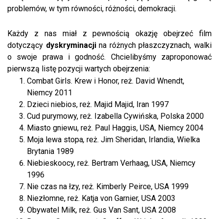
problemów, w tym równości, różności, demokracji.
Każdy z nas miał z pewnością okazję obejrzeć film
dotyczący
dyskryminacji
na różnych płaszczyznach, walki
o swoje prawa i godność. Chcielibyśmy zaproponować
pierwszą listę pozycji wartych obejrzenia:
Combat Girls. Krew i Honor, reż. David Wnendt,
Niemcy 2011
Dzieci niebios, reż. Majid Majid, Iran 1997
Cud purymowy, reż. Izabella Cywińska, Polska 2000
Miasto gniewu, reż. Paul Haggis, USA, Niemcy 2004
Moja lewa stopa
,
reż. Jim Sheridan, Irlandia, Wielka
Brytania 1989
Niebieskoocy, reż. Bertram Verhaag, USA, Niemcy
1996
Nie czas na łzy, reż. Kimberly Peirce, USA 1999
Niezłomne, reż. Katja von Garnier, USA 2003
Obywatel Milk
,
reż. Gus Van Sant, USA 2008