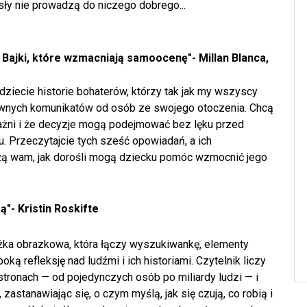
sły nie prowadzą do niczego dobrego...
 Bajki, które wzmacniają samoocenę"- Millan Blanca,
dziecie historie bohaterów, którzy tak jak my wszyscy
wnych komunikatów od osób ze swojego otoczenia. Chcą
ażni i że decyzje mogą podejmować bez lęku przed
. Przeczytajcie tych sześć opowiadań, a ich
ą wam, jak dorośli mogą dziecku pomóc wzmocnić jego
ą"- Kristin Roskifte
żka obrazkowa, która łączy wyszukiwankę, elementy
ęboką refleksję nad ludźmi i ich historiami. Czytelnik liczy
 stronach — od pojedynczych osób po miliardy ludzi — i
 zastanawiając się, o czym myślą, jak się czują, co robią i