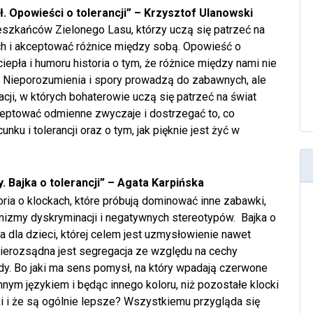
ł. Opowieści o tolerancji” – Krzysztof Ulanowski
ieszkańców Zielonego Lasu, którzy uczą się patrzeć na
ch i akceptować różnice między sobą. Opowieść o
 ciepła i humoru historia o tym, że różnice między nami nie
. Nieporozumienia i spory prowadzą do zabawnych, ale
cji, w których bohaterowie uczą się patrzeć na świat
ceptować odmienne zwyczaje i dostrzegać to, co
nku i tolerancji oraz o tym, jak pięknie jest żyć w
y. Bajka o tolerancji” – Agata Karpińska
ria o klockach, które próbują dominować inne zabawki,
izmy dyskryminacji i negatywnych stereotypów. Bajka o
żka dla dzieci, której celem jest uzmysłowienie nawet
nierozsądna jest segregacja ze względu na cechy
dy. Bo jaki ma sens pomysł, na który wpadają czerwone
nnym językiem i będąc innego koloru, niż pozostałe klocki
i i że są ogólnie lepsze? Wszystkiemu przygląda się