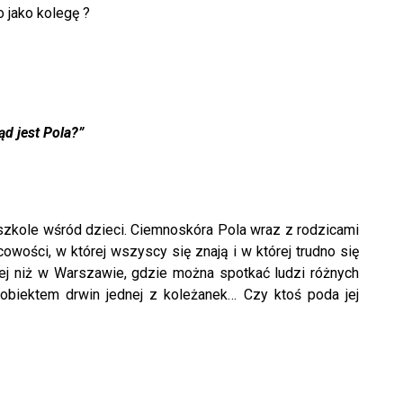
o jako kolegę ?
ą
d jest Pola?”
 szkole wśród dzieci. Ciemnoskóra Pola wraz z rodzicami
wości, w której wszyscy się znają i w której trudno się
zej niż w Warszawie, gdzie można spotkać ludzi różnych
ę obiektem drwin jednej z koleżanek… Czy ktoś poda jej