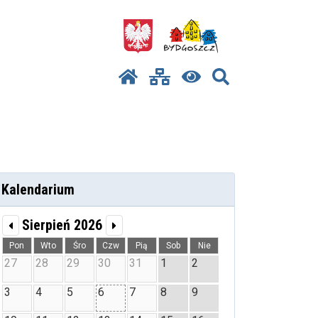
Kalendarium
Sierpień 2026
Pon
Wto
Śro
Czw
Pią
Sob
Nie
27
28
29
30
31
1
2
3
4
5
6
7
8
9