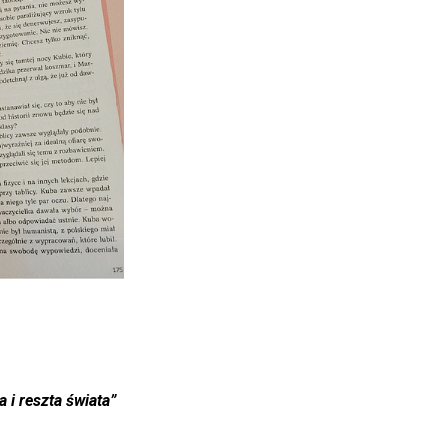
a i reszta
ś
wiata”