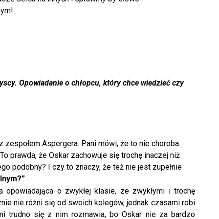
nym!
scy. Opowiadanie o ch
ł
opcu, który chce wiedzie
ć
czy
c z zespołem Aspergera. Pani mówi, że to nie choroba.
To prawda, że Oskar zachowuje się trochę inaczej niż
go podobny? I czy to znaczy, że też nie jest zupełnie
lnym?”
a opowiadająca o zwykłej klasie, ze zwykłymi i trochę
nie nie różni się od swoich kolegów, jednak czasami robi
mi trudno się z nim rozmawia, bo Oskar nie za bardzo