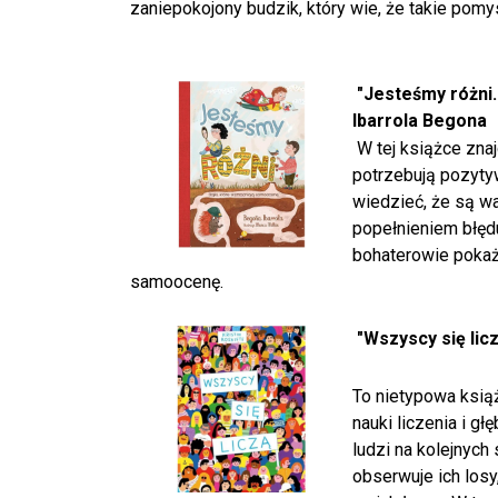
zaniepokojony budzik, który wie, że takie pomy
"Jesteśmy różni.
Ibarrola Begona
W tej książce znaj
potrzebują pozyty
wiedzieć, że są w
popełnieniem błędu
bohaterowie pokaż
samoocenę.
"Wszyscy się licz
To nietypowa ksią
nauki liczenia i gł
ludzi na kolejnych
obserwuje ich losy,