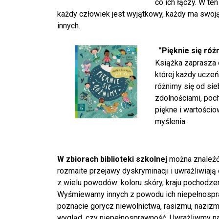
co ich łączy. W te
każdy człowiek jest wyjątkowy, każdy ma swoją h
innych.
"Pięknie się róż
Książka zaprasza 
której każdy uczeń
różnimy się od si
zdolnościami, poc
piękne i wartości
myślenia.
W zbiorach biblioteki szkolnej
można znaleźć 
rozmaite przejawy dyskryminacji i uwrażliwiaj
z wielu powodów: koloru skóry, kraju pochodzeni
Wyśmiewamy innych z powodu ich niepełnospraw
poznacie gorycz niewolnictwa, rasizmu, nazizm
wygląd, czy niepełnosprawność. Uwrażliwmy na