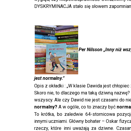
DYSKRYMINACJA stało się słowem zapomnia
Per Nilsson „Inny ni
ż
wszy
jest normalny.”
Opis z okładki : „W klasie Dawida jest chłopie
Skoro nie, to dlaczego ma taką dziwną nazwę? 
wszyscy. Ale czy Dawid nie jest czasami do nie
normalny?
A w ogóle, co to znaczy być
norma
To krótka, bo zaledwie 64-stornicowa pozycj
innymi uczniami. Główny bohater – Oskar fizycz
rzeczy, które inni uważają za dziwne. Czasa