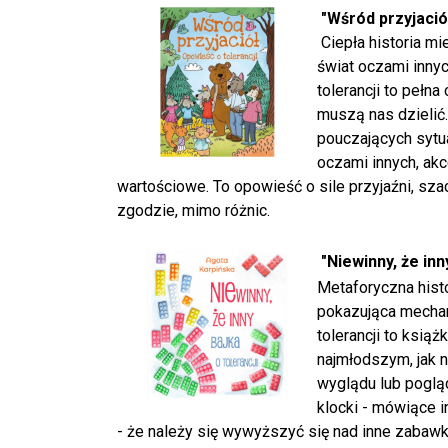
"Wśród przyjació
Ciepła historia m
świat oczami inny
tolerancji to pełna
muszą nas dzielić
pouczających sytua
oczami innych, ak
wartościowe. To opowieść o sile przyjaźni, szacu
zgodzie, mimo różnic.
"Niewinny, że inn
Metaforyczna histo
pokazująca mechan
tolerancji to ksią
najmłodszym, jak 
wyglądu lub poglą
klocki - mówiące i
- że należy się wywyższyć się nad inne zabawk