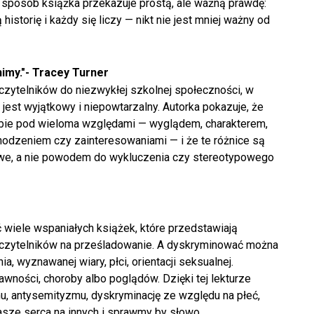
n sposób książka przekazuje prostą, ale ważną prawdę:
istorię i każdy się liczy — nikt nie jest mniej ważny od
nimy."- Tracey Turner
czytelników do niezwykłej szkolnej społeczności, w
 jest wyjątkowy i niepowtarzalny. Autorka pokazuje, że
ebie pod wieloma względami — wyglądem, charakterem,
hodzeniem czy zainteresowaniami — i że te różnice są
owe, a nie powodem do wykluczenia czy stereotypowego
wiele wspaniałych książek, które przedstawiają
ą czytelników na prześladowanie. A dyskryminować można
a, wyznawanej wiary, płci, orientacji seksualnej.
ności, choroby albo poglądów. Dzięki tej lekturze
u, antysemityzmu, dyskryminację ze względu na płeć,
sze serca na innych i sprawmy by słowo