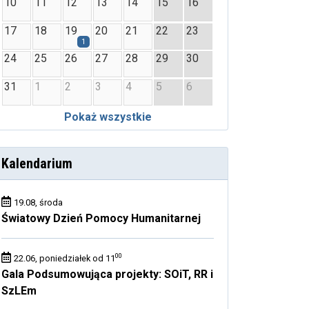
10
11
12
13
14
15
16
17
18
19
20
21
22
23
1
24
25
26
27
28
29
30
31
1
2
3
4
5
6
Pokaż wszystkie
Kalendarium
19.08, środa
Światowy Dzień Pomocy Humanitarnej
00
22.06, poniedziałek od 11
Gala Podsumowująca projekty: SOiT, RR i
SzLEm