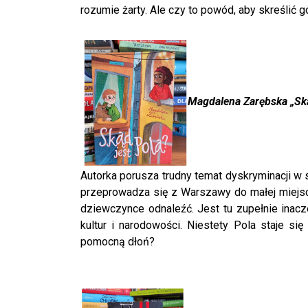
rozumie żarty. Ale czy to powód, aby skreślić g
Magdalena Zar
ę
bska „Sk
Autorka porusza trudny temat dyskryminacji w
przeprowadza się z Warszawy do małej miejsco
dziewczynce odnaleźć. Jest tu zupełnie inac
kultur i narodowości. Niestety Pola staje si
pomocną dłoń?