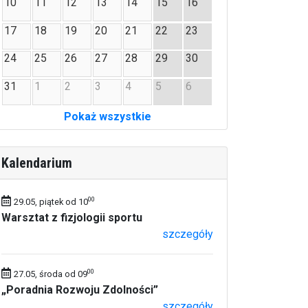
10
11
12
13
14
15
16
17
18
19
20
21
22
23
24
25
26
27
28
29
30
31
1
2
3
4
5
6
Pokaż wszystkie
Kalendarium
00
29.05, piątek od 10
Warsztat z fizjologii sportu
szczegóły
00
27.05, środa od 09
„Poradnia Rozwoju Zdolności”
szczegóły