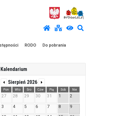
stępności
RODO
Do pobrania
Kalendarium
Sierpień 2026
Pon
Wto
Śro
Czw
Pią
Sob
Nie
27
28
29
30
31
1
2
3
4
5
6
7
8
9