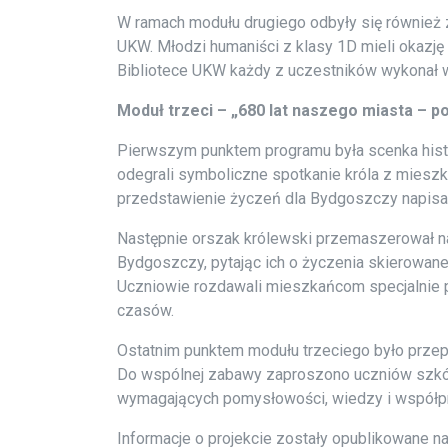
W ramach modułu drugiego odbyły się również 
UKW. Młodzi humaniści z klasy 1D mieli okazję
Bibliotece UKW każdy z uczestników wykonał w
Moduł trzeci – „680 lat naszego miasta – 
Pierwszym punktem programu była scenka histo
odegrali symboliczne spotkanie króla z miesz
przedstawienie życzeń dla Bydgoszczy napis
Następnie orszak królewski przemaszerował n
Bydgoszczy, pytając ich o życzenia skierowane
Uczniowie rozdawali mieszkańcom specjalnie p
czasów.
Ostatnim punktem modułu trzeciego było przepr
Do wspólnej zabawy zaproszono uczniów szkół
wymagających pomysłowości, wiedzy i współpra
Informacje o projekcie zostały opublikowane n