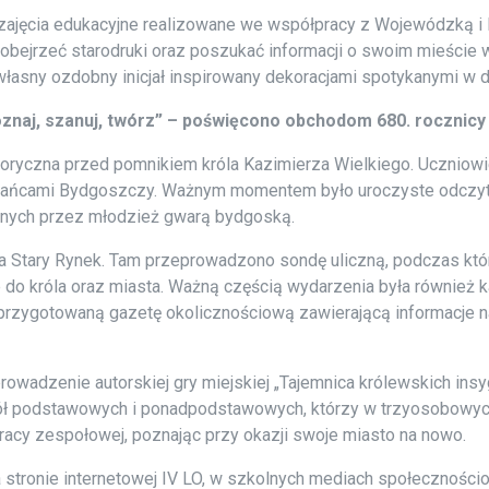
zajęcia edukacyjne realizowane we współpracy z Wojewódzką i M
 obejrzeć starodruki oraz poszukać informacji o swoim mieście
łasny ozdobny inicjał inspirowany dekoracjami spotykanymi w 
poznaj, szanuj, twórz” – poświęcono obchodom 680. rocznic
ryczna przed pomnikiem króla Kazimierza Wielkiego. Uczniowie
kańcami Bydgoszczy. Ważnym momentem było uroczyste odczytan
anych przez młodzież gwarą bydgoską.
a Stary Rynek. Tam przeprowadzono sondę uliczną, podczas któ
 do króla oraz miasta. Ważną częścią wydarzenia była również 
rzygotowaną gazetę okolicznościową zawierającą informacje na 
owadzenie autorskiej gry miejskiej „Tajemnica królewskich insy
 podstawowych i ponadpodstawowych, którzy w trzyosobowych 
cy zespołowej, poznając przy okazji swoje miasto na nowo.
a stronie internetowej IV LO, w szkolnych mediach społeczności