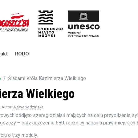
akt
RODO
6
Śladami Króla Kazimierza Wielkiego
ierza Wielkiego
, Autor:
A.Swobodzińska
owych podjęto szereg działań mających na celu przybliżenie syl
szczy – oraz uczczenie 680. rocznicy nadania praw miejskich
iu o trzy moduły.