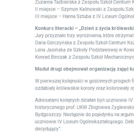
Zuzanna Taźbierska z Zespołu Szkół Centrum 
II miejsce – Szymon Kalinowski z Zespołu Sz
III miejsce – Hanna Sztuba z IV Liceum Ogóln
Konkurs literacki – „Dzień z życia królewsk
Jury przyznało trzy wyróżnienia, które otrzymali
Daria Górczyńska z Zespołu Szkół Centrum Ks
Lena Jasińska ze Szkoły Podstawowej w Kow
Konrad Binczak z Zespołu Szkół Mechanicznyc
Moduł drugi obejmował organizację zajęć ku
W pierwszej kolejności w gościnnych progach f
ozdabiały królewskie korony oraz kolorowały sy
Adresatami kolejnych działań byli uczniowie IV
historycznego prof. UKW Zbigniewa Zyglewski
Bydgoszczy. Następnie do pojedynku na argum
uczniowie IV Liceum Ogólnokształcącego. Debat
decydujący”.