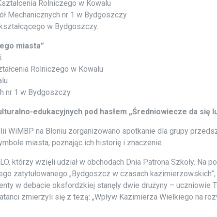
Kształcenia Rolniczego w Kowalu
kół Mechanicznych nr 1 w Bydgoszczy
okształcącego w Bydgoszczy.
iego miasta”
:
ztałcenia Rolniczego w Kowalu
alu
h nr 1 w Bydgoszczy.
lturalno-edukacyjnych pod hasłem „Średniowiecze da się lu
ilii WiMBP na Błoniu zorganizowano spotkanie dla grupy przeds
mbole miasta, poznając ich historię i znaczenie.
 LO, którzy wzięli udział w obchodach Dnia Patrona Szkoły. Na 
ego zatytułowanego „Bydgoszcz w czasach kazimierzowskich”,
enty w debacie oksfordzkiej stanęły dwie drużyny – uczniowi
anci zmierzyli się z tezą: „Wpływ Kazimierza Wielkiego na rozw