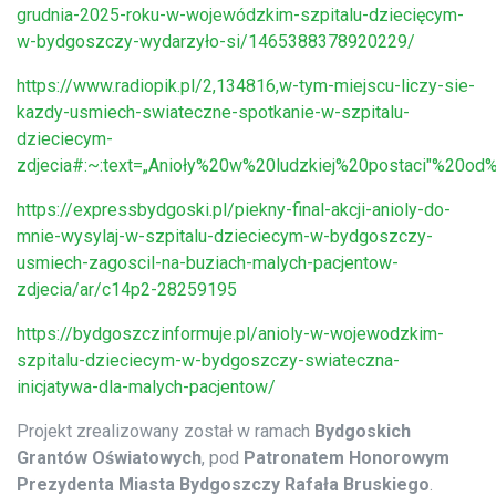
grudnia-2025-roku-w-wojewódzkim-szpitalu-dziecięcym-
w-bydgoszczy-wydarzyło-si/1465388378920229/
https://www.radiopik.pl/2,134816,w-tym-miejscu-liczy-sie-
kazdy-usmiech-swiateczne-spotkanie-w-szpitalu-
dzieciecym-
zdjecia#:~:text=„Anioły%20w%20ludzkiej%20postaci"%20
https://expressbydgoski.pl/piekny-final-akcji-anioly-do-
mnie-wysylaj-w-szpitalu-dzieciecym-w-bydgoszczy-
usmiech-zagoscil-na-buziach-malych-pacjentow-
zdjecia/ar/c14p2-28259195
https://bydgoszczinformuje.pl/anioly-w-wojewodzkim-
szpitalu-dzieciecym-w-bydgoszczy-swiateczna-
inicjatywa-dla-malych-pacjentow/
Projekt zrealizowany został w ramach
Bydgoskich
Grantów Oświatowych
, pod
Patronatem Honorowym
Prezydenta Miasta Bydgoszczy Rafała Bruskiego
.