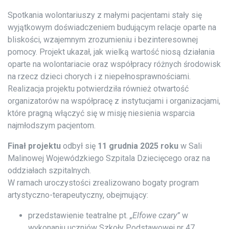
Spotkania wolontariuszy z małymi pacjentami stały się
wyjątkowym doświadczeniem budującym relacje oparte na
bliskości, wzajemnym zrozumieniu i bezinteresownej
pomocy. Projekt ukazał, jak wielką wartość niosą działania
oparte na wolontariacie oraz współpracy różnych środowisk
na rzecz dzieci chorych i z niepełnosprawnościami.
Realizacja projektu potwierdziła również otwartość
organizatorów na współpracę z instytucjami i organizacjami,
które pragną włączyć się w misję niesienia wsparcia
najmłodszym pacjentom.
Finał projektu
odbył się
11 grudnia 2025 roku
w Sali
Malinowej Wojewódzkiego Szpitala Dziecięcego oraz na
oddziałach szpitalnych.
W ramach uroczystości zrealizowano bogaty program
artystyczno-terapeutyczny, obejmujący:
przedstawienie teatralne pt.
„Elfowe czary”
w
wykonaniu uczniów Szkoły Podstawowej nr 47,