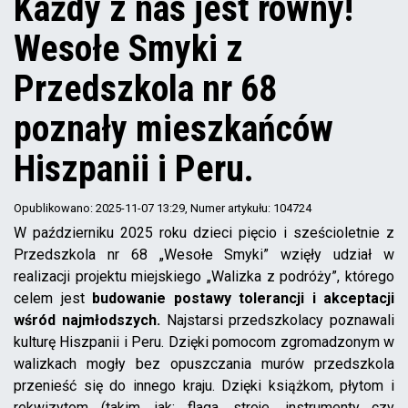
Każdy z nas jest równy!
Wesołe Smyki z
Przedszkola nr 68
poznały mieszkańców
Hiszpanii i Peru.
Opublikowano: 2025-11-07 13:29
, Numer artykułu: 104724
W październiku 2025 roku dzieci pięcio i sześcioletnie z
Przedszkola nr 68 „Wesołe Smyki” wzięły udział w
realizacji projektu miejskiego „Walizka z podróży”, którego
celem jest
budowanie postawy tolerancji i akceptacji
wśród najmłodszych
.
Najstarsi przedszkolacy poznawali
kulturę Hiszpanii i Peru. Dzięki pomocom zgromadzonym w
walizkach mogły bez opuszczania murów przedszkola
przenieść się do innego kraju. Dzięki książkom, płytom i
rekwizytom (takim, jak: flaga, stroje, instrumenty czy