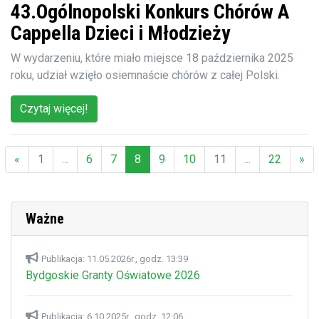
43.Ogólnopolski Konkurs Chórów A
Cappella Dzieci i Młodzieży
W wydarzeniu, które miało miejsce 18 października 2025
roku, udział wzięło osiemnaście chórów z całej Polski.
Czytaj więcej!
«
1
...
6
7
8
9
10
11
...
22
»
(aktualna)
Ważne
Publikacja: 11.05.2026r., godz. 13:39
Bydgoskie Granty Oświatowe 2026
Publikacja: 6.10.2025r., godz. 12:06