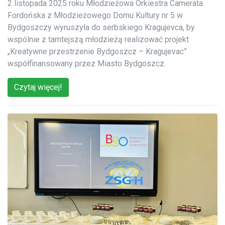
2 listopada 2025 roku Młodzieżowa Orkiestra Camerata
Fordońska z Młodzieżowego Domu Kultury nr 5 w
Bydgoszczy wyruszyła do serbskiego Kragujevca, by
wspólnie z tamtejszą młodzieżą realizować projekt
„Kreatywne przestrzenie Bydgoszcz – Kragujevac”
współfinansowany przez Miasto Bydgoszcz.
Czytaj więcej!