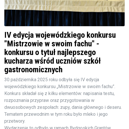
IV edycja wojewódzkiego konkursu
"Mistrzowie w swoim fachu" -
konkursu o tytuł najlepszego
kucharza wśród uczniów szkół
gastronomicznych
30 października 2025 roku odbyła się IV edycja
wojewódzkiego konkursu „Mistrzowie w swoim fachu”.
Konkurs składał się z kilku elementów: napisania testu,
rozpoznania przypraw oraz przygotowania w
dwuosobowych zespołach: zupy, dania głównego i deseru.
Tematem przewodnim w tym roku było mleko i jego
przetwory.
Wydarzenie to odbyło w ramach Bydgoskich Grantów